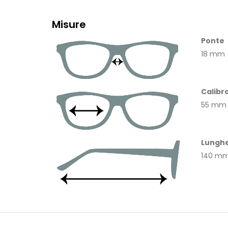
Misure
Ponte
18 mm
Calibr
55 mm
Lunghe
140 m