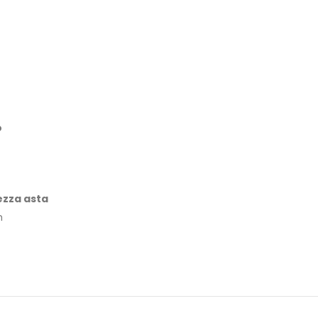
o
zza asta
m