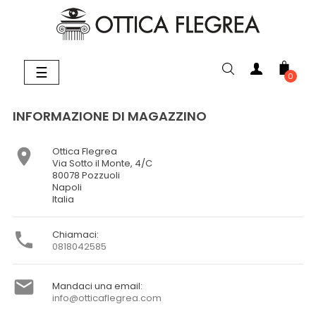
navigazione
☰
0
Toggle
INFORMAZIONE DI MAGAZZINO
Ottica Flegrea

Via Sotto il Monte, 4/C
80078 Pozzuoli
Napoli
Italia
Chiamaci:

0818042585

Mandaci una email:
info@otticaflegrea.com