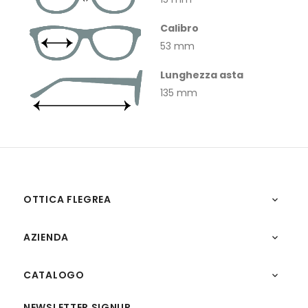
Calibro
53 mm
Lunghezza asta
135 mm
OTTICA FLEGREA

AZIENDA

CATALOGO

NEWSLETTER SIGNUP