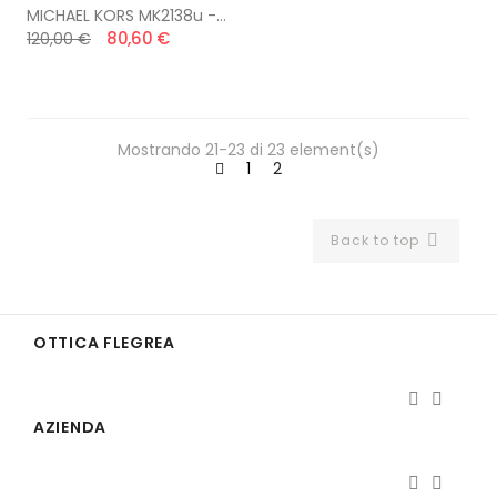
MICHAEL KORS MK2138u -...
80,60 €
120,00 €
Mostrando 21-23 di 23 element(s)
1
2
Back to top

OTTICA FLEGREA


AZIENDA

